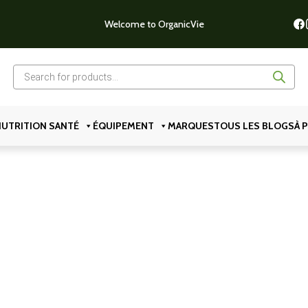
Welcome to OrganicVie
Recherche
de
produits
UTRITION SANTÉ
ÉQUIPEMENT
MARQUES
TOUS LES BLOGS
À 