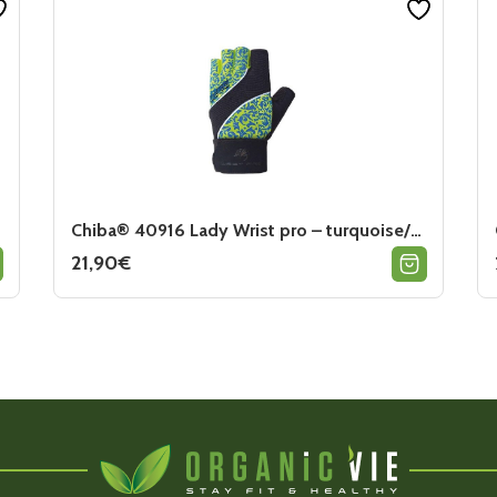
Chiba® 40916 Lady Wrist pro – turquoise/vert pomme
21,90
€
Ce
produit
a
plusieurs
variations.
Les
options
peuvent
être
choisies
sur
la