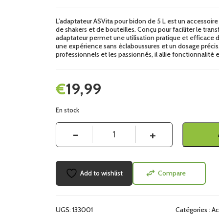
L’adaptateur ASVita pour bidon de 5 L est un accessoire
de shakers et de bouteilles. Conçu pour faciliter le transf
adaptateur permet une utilisation pratique et efficace d
une expérience sans éclaboussures et un dosage précis. 
professionnels et les passionnés, il allie fonctionnalité e
€
19,99
En stock
Quantité
Add to wishlist
Compare
UGS:
133001
Catégories :
Ac