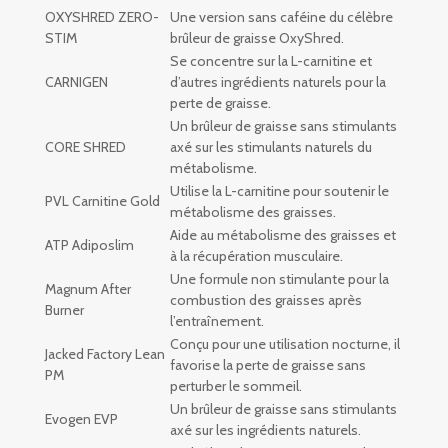
OXYSHRED ZERO-
Une version sans caféine du célèbre
STIM
brûleur de graisse OxyShred.
Se concentre sur la L-carnitine et
CARNIGEN
d’autres ingrédients naturels pour la
perte de graisse.
Un brûleur de graisse sans stimulants
CORE SHRED
axé sur les stimulants naturels du
métabolisme.
Utilise la L-carnitine pour soutenir le
PVL Carnitine Gold
métabolisme des graisses.
Aide au métabolisme des graisses et
ATP Adiposlim
à la récupération musculaire.
Une formule non stimulante pour la
Magnum After
combustion des graisses après
Burner
l’entraînement.
Conçu pour une utilisation nocturne, il
Jacked Factory Lean
favorise la perte de graisse sans
PM
perturber le sommeil.
Un brûleur de graisse sans stimulants
Evogen EVP
axé sur les ingrédients naturels.