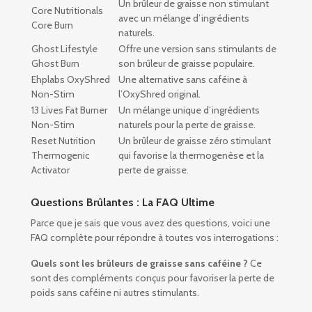
Un brûleur de graisse non stimulant
Core Nutritionals
avec un mélange d’ingrédients
Core Burn
naturels.
Ghost Lifestyle
Offre une version sans stimulants de
Ghost Burn
son brûleur de graisse populaire.
Ehplabs OxyShred
Une alternative sans caféine à
Non-Stim
l’OxyShred original.
13 Lives Fat Burner
Un mélange unique d’ingrédients
Non-Stim
naturels pour la perte de graisse.
Reset Nutrition
Un brûleur de graisse zéro stimulant
Thermogenic
qui favorise la thermogenèse et la
Activator
perte de graisse.
Questions Brûlantes : La FAQ Ultime
Parce que je sais que vous avez des questions, voici une
FAQ complète pour répondre à toutes vos interrogations :
Quels sont les brûleurs de graisse sans caféine ?
Ce
sont des compléments conçus pour favoriser la perte de
poids sans caféine ni autres stimulants.