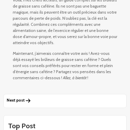
de graisse sans caféine. Ils ne sont pas une baguette
magique, mais ils peuvent être un outil précieux dans votre
parcours de perte de poids. N’oubliez pas, la clé est la
régularité. Combinez ces compléments avec une
alimentation saine, de l’exercice régulier et une bonne
dose d’amour-propre, et vous serez sur la bonne voie pour
atteindre vos objectifs.
Maintenant, j’aimerais connaître votre avis ! Avez-vous
déjà essayé les brûleurs de graisse sans caféine ? Quels
sont vos conseils préférés pour rester en forme et plein
d’énergie sans caféine ? Partagez vos pensées dans les
commentaires ci-dessous !
Allez, à bientôt
!
Navigation
Next post
de
l’article
Top Post